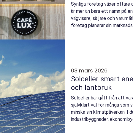
Synliga företag växer oftare 
är mer än bara ett namn på e
vägvisare, säljare och varumä
företag planerar sin marknads
ofta i fokus, men ...
08 mars 2026
Solceller smart energi för villa, företag
och lantbruk
Solceller har gått från att vara
självklart val för många som v
minska sin klimatpåverkan. I da
industribyggnader, ekonomibyg