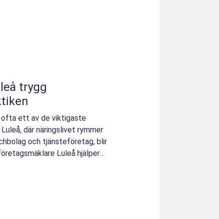
trygg
ktiken
r ofta ett av de viktigaste
I Luleå, där näringslivet rymmer
techbolag och tjänsteföretag, blir
företagsmäklare Luleå hjälper