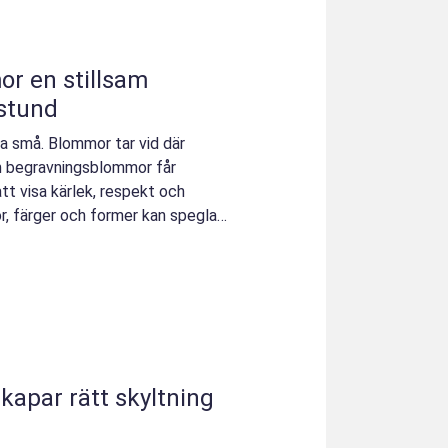
lsam
 stund
ta små. Blommor tar vid där
om begravningsblommor får
tt visa kärlek, respekt och
, färger och former kan spegla