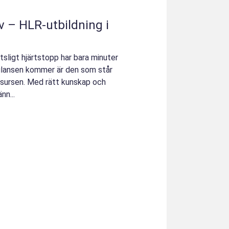
iv – HLR-utbildning i
sligt hjärtstopp har bara minuter
bulansen kommer är den som står
esursen. Med rätt kunskap och
nn...