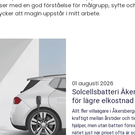
er med en god förståelse för målgrupp, syfte och
tycker att magin uppstår i mitt arbete.
01 augusti 2026
Solcellsbatteri Åkersberga s
för lägre elkostnad
Allt fler villaägare i Åkersber
kraftigt mellan årstider och t
hjälper, men utan batteri försv
nätet just när priset ofta är s