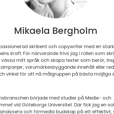
Mikaela Bergholm
passionerad skribent och copywriter med en stark
ns kraft. För närvarande trivs jag i rollen som sk
n vässa mitt språk och skapa texter som berör, ins
mpanjer, varumärkesbyggande innehåll eller redak
n och vinkel för att nå målgruppen på bästa möjliga s
nsbranschen började med studier på Medie- och
t vid Göteborgs Universitet. Där fick jag en sol
analysera och förmedla budskap på ett effektivt, st