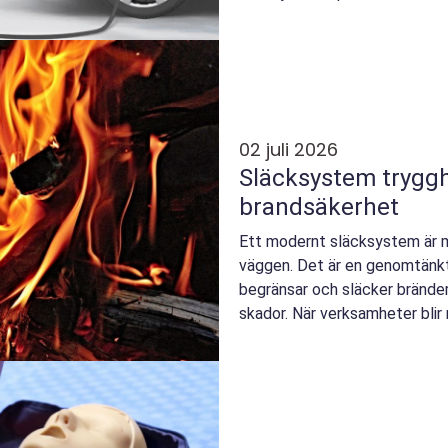
02 juli 2026
Släcksystem trygghet, teknik och smart
brandsäkerhet
Ett modernt släcksystem är m
väggen. Det är en genomtänkt
begränsar och släcker bränder
skador. När verksamheter blir 
också kraven på pålitlig...