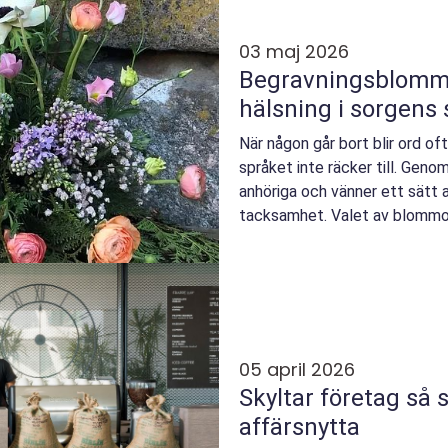
03 maj 2026
Begravningsblommor en stil
hälsning i sorgens
När någon går bort blir ord of
språket inte räcker till. Gen
anhöriga och vänner ett sätt a
tacksamhet. Valet av blommor
både den avlidnas pe...
05 april 2026
Skyltar företag så skapar rätt skyltning
affärsnytta