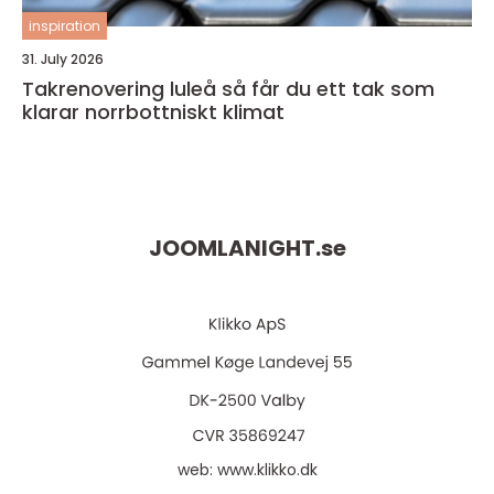
inspiration
31. July 2026
Takrenovering luleå så får du ett tak som
klarar norrbottniskt klimat
JOOMLANIGHT.
se
På vores website bruges cookies til at huske dine
indstillinger, statistik og personalisering af indhold og
annoncer. Denne information deles med tredjepart. Ved
fortsat brug af websiden godkender du cookiepolitikken.
Ok
Privatlivspolitik
web:
www.klikko.dk