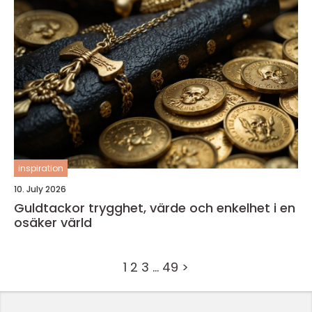
inspiration
10. July 2026
Guldtackor trygghet, värde och enkelhet i en
osäker värld
1
2
3
…
49
>