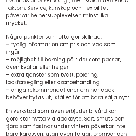
i Vännäs är priset viktigt, men sällan den enda
faktorn. Service, kunskap och flexibilitet
påverkar helhetsupplevelsen minst lika
mycket.
Några punkter som ofta gör skillnad:
– tydlig information om pris och vad som
ingår
– möjlighet till bokning på tider som passar,
även kvällar eller helger
– extra tjänster som tvätt, polering,
lackförsegling eller ozonbehandling
– ärliga rekommendationer om när däck
behöver bytas ut, istället för att bara sälja nytt
En verkstad som även erbjuder bilvård kan
göra stor nytta vid däckbyte. Salt, smuts och
tjära som fastnar under vintern påverkar inte
bara karossen, utan även fälgar, bromsar och