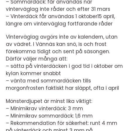
– Sommardäck: får användas när
vinterväglag inte råder och efter 31 mars
– Vinterdäck får användas 1 oktober15 april,
längre om vinterväglag fortfarande råder
Vinterväglag avgörs inte av kalendern, utan
av vädret. I Vännäs kan snö, is och frost
förekomma tidigt och sent på säsongen.
Därför väljer många att:
– sätta på vinterdäcken i god tid i oktober om
kylan kommer snabbt
– vänta med sommardäcken tills
morgonfrosten faktiskt har släppt, ofta i april
Mönsterdjupet är minst lika viktigt:
– Minimikrav vinterdäck: 3 mm
– Minimikrav sommardäck: 1,6 mm
– Rekommendation för säkerhet: runt 4 mm
på vinterdäck och minst 3 mm på