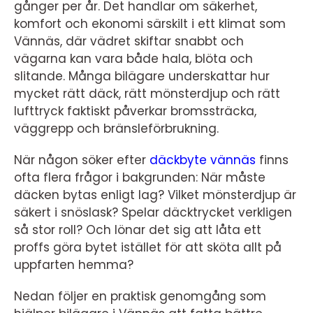
gånger per år. Det handlar om säkerhet,
komfort och ekonomi särskilt i ett klimat som
Vännäs, där vädret skiftar snabbt och
vägarna kan vara både hala, blöta och
slitande. Många bilägare underskattar hur
mycket rätt däck, rätt mönsterdjup och rätt
lufttryck faktiskt påverkar bromssträcka,
väggrepp och bränsleförbrukning.
När någon söker efter
däckbyte vännäs
finns
ofta flera frågor i bakgrunden: När måste
däcken bytas enligt lag? Vilket mönsterdjup är
säkert i snöslask? Spelar däcktrycket verkligen
så stor roll? Och lönar det sig att låta ett
proffs göra bytet istället för att sköta allt på
uppfarten hemma?
Nedan följer en praktisk genomgång som