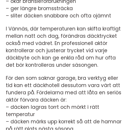
– ökar bränsleförbrukningen
– ger längre bromssträcka
– sliter däcken snabbare och ofta ojämnt
I Vännäs, där temperaturen kan skifta kraftigt
mellan natt och dag, förändras däcktrycket
också med vädret. En professionell aktör
kontrollerar och justerar trycket vid varje
däckbyte och kan ge enkla råd om hur ofta
det bör kontrolleras under säsongen.
För den som saknar garage, bra verktyg eller
tid kan ett däckhotell dessutom vara värt att
fundera på. Fördelarna med att låta en seriös
aktör förvara däcken är:
– däcken lagras torrt och mörkt i rätt
temperatur
– däcken märks upp korrekt så att de hamnar
på rätt plats nästa säsong