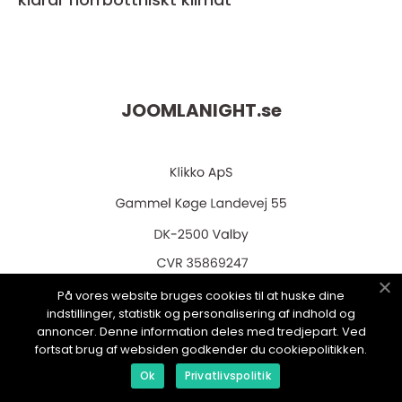
JOOMLANIGHT.
se
web:
www.klikko.dk
På vores website bruges cookies til at huske dine
indstillinger, statistik og personalisering af indhold og
annoncer. Denne information deles med tredjepart. Ved
fortsat brug af websiden godkender du cookiepolitikken.
Ok
Privatlivspolitik
Menu