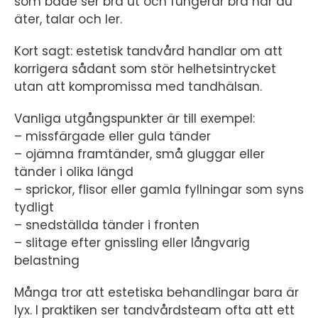
som både ser bra ut och fungerar bra när du
äter, talar och ler.
Kort sagt: estetisk tandvård handlar om att
korrigera sådant som stör helhetsintrycket
utan att kompromissa med tandhälsan.
Vanliga utgångspunkter är till exempel:
– missfärgade eller gula tänder
– ojämna framtänder, små gluggar eller
tänder i olika längd
– sprickor, flisor eller gamla fyllningar som syns
tydligt
– snedställda tänder i fronten
– slitage efter gnissling eller långvarig
belastning
Många tror att estetiska behandlingar bara är
lyx. I praktiken ser tandvårdsteam ofta att ett