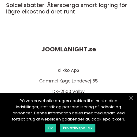
Solcellsbatteri Åkersberga smart lagring för
lägre elkostnad året runt
JOOMLANIGHT.
se
På vores website bruges cookies til at huske dine
indstillinger, statistik og personalisering af indhold og
web:
www.klikko.dk
annoncer. Denne information deles med tredjepart. Ved
fortsat brug af websiden godkender du cookiepolitikken.
Ok
Privatlivspolitik