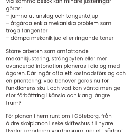
Vid samma besök kan mindre justeringar
göras:
– jämna ut anslag och tangentdjup
– åtgärda enkla mekaniska problem som
tröga tangenter
– dämpa mekanikljud eller ringande toner
Större arbeten som omfattande
mekanikjustering, strängbyten eller mer
avancerad intonation planeras i dialog med
ägaren. Där ingår ofta ett kostnadsförslag och
en prioritering: vad behöver göras nu för
funktionens skull, och vad kan vänta men ge
stor förbättring i känsla och klang längre
fram?
För pianon i hem runt om i Göteborg, från
äldre skolpianon i sekelskifteshus till nyare
flyglar i moderna vardagsrum, ger ett sådant