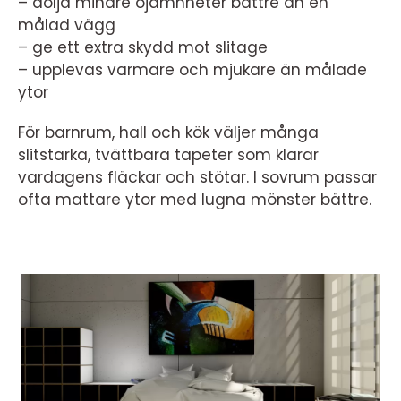
– dölja mindre ojämnheter bättre än en
målad vägg
– ge ett extra skydd mot slitage
– upplevas varmare och mjukare än målade
ytor
För barnrum, hall och kök väljer många
slitstarka, tvättbara tapeter som klarar
vardagens fläckar och stötar. I sovrum passar
ofta mattare ytor med lugna mönster bättre.