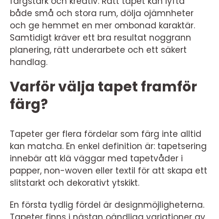
färgstark och kreativ. Rätt tapet kan lyfta
både små och stora rum, dölja ojämnheter
och ge hemmet en mer ombonad karaktär.
Samtidigt kräver ett bra resultat noggrann
planering, rätt underarbete och ett säkert
handlag.
Varför välja tapet framför
färg?
Tapeter ger flera fördelar som färg inte alltid
kan matcha. En enkel definition är: tapetsering
innebär att klä väggar med tapetvåder i
papper, non-woven eller textil för att skapa ett
slitstarkt och dekorativt ytskikt.
En första tydlig fördel är designmöjligheterna.
Tapeter finns i nästan oändliga variationer av