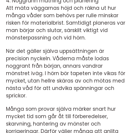
4. Noggrann mätning och planering
Att mäta väggarnas höjd och räkna ut hur
många våder som behövs per rulle minskar
risken för materialbrist. Samtidigt planeras var
man börjar och slutar, särskilt viktigt vid
mönsterpassning och vid hörn.
När det gäller själva uppsättningen är
precision nyckeln. Våderna måste lodas
noggrant från början, annars vandrar
mönstret iväg. I hörn bör tapeten inte vikas för
mycket, utan hellre skäras av och mötas med
nästa våd för att undvika spänningar och
sprickor.
Många som provar själva märker snart hur
mycket tid som går åt till förberedelser,
skarvning, hantering av mönster och
korrigeringar. Därför väljer många att anlita