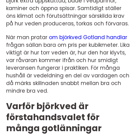
björk extra uppskattad, både i vedpannor,
kaminer och öppna spisar. Samtidigt ställer
öns klimat och förutsättningar särskilda krav
på hur veden produceras, torkas och förvaras.
När man pratar
om björkved Gotland handlar
frågan sällan bara om pris per kubikmeter. Lika
viktigt är hur torr veden är, hur den har klyvts,
var råvaran kommer ifrån och hur smidigt
leveransen fungerar i praktiken. För många
hushåll är vedeldning en del av vardagen och
då märks skillnaden snabbt mellan bra och
mindre bra ved.
Varför björkved är
förstahandsvalet för
många gotlänningar