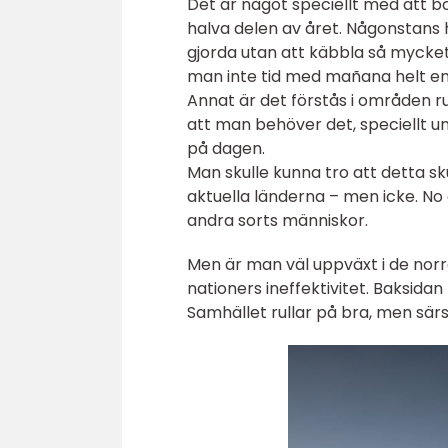
Det är något speciellt med att bo
halva delen av året. Någonstans har
gjorda utan att käbbla så mycket. 
man inte tid med mañana helt en
Annat är det förstås i områden ru
att man behöver det, speciellt 
på dagen.
Man skulle kunna tro att detta sk
aktuella länderna – men icke. No o
andra sorts människor.
Men är man väl uppväxt i de norra
nationers ineffektivitet. Baksidan 
Samhället rullar på bra, men särs