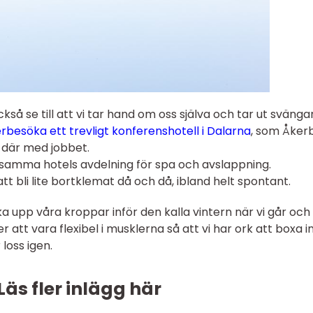
ckså se till att vi tar hand om oss själva och tar ut sväng
erbesöka ett trevligt konferenshotell i Dalarna
, som Åkerb
t där med jobbet.
samma hotels avdelning för spa och avslappning.
tt bli lite bortklemat då och då, ibland helt spontant.
a upp våra kroppar inför den kalla vintern när vi går och
r att vara flexibel i musklerna så att vi har ork att boxa i
 loss igen.
Läs fler inlägg här