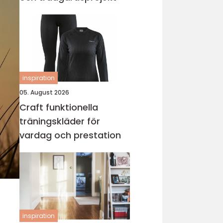
inspiration
05. August 2026
Craft funktionella
träningskläder för
vardag och prestation
inspiration