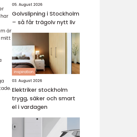
05. August 2026
er
Golvslipning i Stockholm
 har
– så får trägolv nytt liv
um är
 mitt
a
inspiration
ga
03. August 2026
tade.
Elektriker stockholm
trygg, säker och smart
el i vardagen