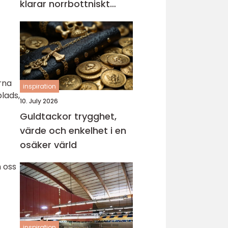
klarar norrbottniskt
klimat
arna
inspiration
lads,
10. July 2026
Guldtackor trygghet,
värde och enkelhet i en
osäker värld
n oss
inspiration