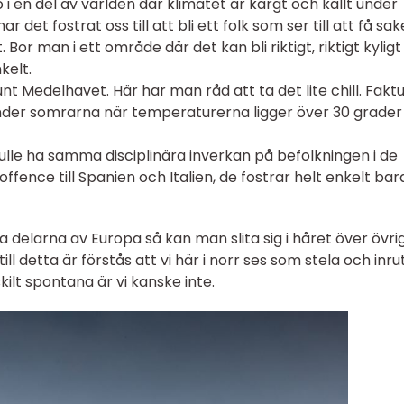
 i en del av världen där klimatet är kargt och kallt under
 det fostrat oss till att bli ett folk som ser till att få sak
Bor man i ett område där det kan bli riktigt, riktigt kyligt
kelt.
nt Medelhavet. Här har man råd att ta det lite chill. Fakt
under somrarna när temperaturerna ligger över 30 grader
ulle ha samma disciplinära inverkan på befolkningen i de
ffence till Spanien och Italien, de fostrar helt enkelt bar
 delarna av Europa så kan man slita sig i håret över övri
till detta är förstås att vi här i norr ses som stela och inru
kilt spontana är vi kanske inte.