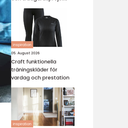
inspiration
05. August 2026
Craft funktionella
träningskläder för
vardag och prestation
inspiration