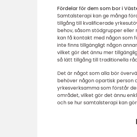
Fördelar för dem som bor i Väst
Samtalsterapi kan ge många förde
tillgång till kvalificerade yrkes
behov, såsom stödgrupper eller 
kan få kontakt med någon som för
inte finns tillgängligt någon an
vilket gör det ännu mer tillgäng
så lätt tillgång till traditionella r
Det är något som alla bör över
behöver någon opartisk person att
yrkesverksamma som förstår den l
området, vilket gör det ännu enk
och se hur samtalsterapi kan göra s