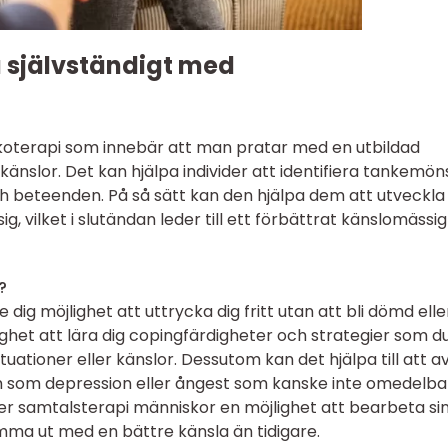
a självständigt med
koterapi som innebär att man pratar med en utbildad
känslor. Det kan hjälpa individer att identifiera tankemön
och beteenden. På så sätt kan den hjälpa dem att utveckla
g, vilket i slutändan leder till ett förbättrat känslomässig
?
dig möjlighet att uttrycka dig fritt utan att bli dömd elle
lighet att lära dig copingfärdigheter och strategier som d
uationer eller känslor. Dessutom kan det hjälpa till att av
em som depression eller ångest som kanske inte omedelba
ger samtalsterapi människor en möjlighet att bearbeta si
mma ut med en bättre känsla än tidigare.