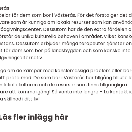
erås
lar för dem som bor i Västerås. För det första ger det
utövare som är kunniga om lokala resurser som kan använda
rådgivningscenter. Dessutom har de den extra fördelen a
står de unika kulturella behoven i området, vilket kansk
nanstans. Dessutom erbjuder många terapeuter tjänster onl
ligt för dem som bor på landsbygden och som kanske inte
ådgivningsalternativ.
väga om de kämpar med känslomässiga problem eller bar
 prata med. De som bor i Västerås har tillgång till utbi
okala kulturen och de resurser som finns tillgängliga i
lare att komma igång! Så vänta inte längre – ta kontakt 
killnad i ditt liv!
Läs fler inlägg här