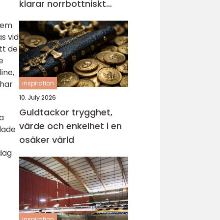
klarar norrbottniskt
klimat
 dem
s vid
tt de
e
ine,
 har
inspiration
10. July 2026
Guldtackor trygghet,
a
värde och enkelhet i en
ldade
osäker värld
idag
inspiration