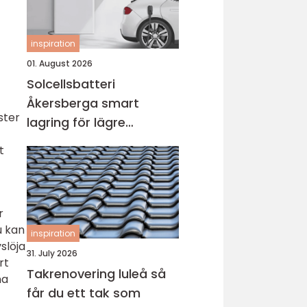
inspiration
01. August 2026
Solcellsbatteri
Åkersberga smart
ster
lagring för lägre
elkostnad året runt
t
r
u kan
inspiration
slöja
31. July 2026
rt
Takrenovering luleå så
na
får du ett tak som