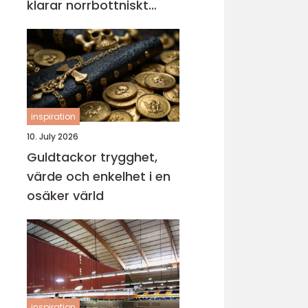
klarar norrbottniskt
klimat
inspiration
10. July 2026
Guldtackor trygghet,
värde och enkelhet i en
osäker värld
inspiration