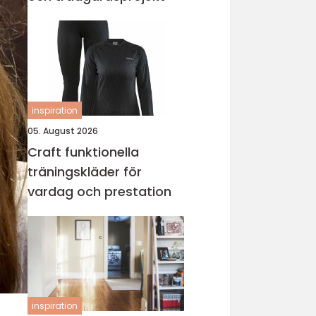
inspiration
05. August 2026
Craft funktionella
träningskläder för
vardag och prestation
inspiration