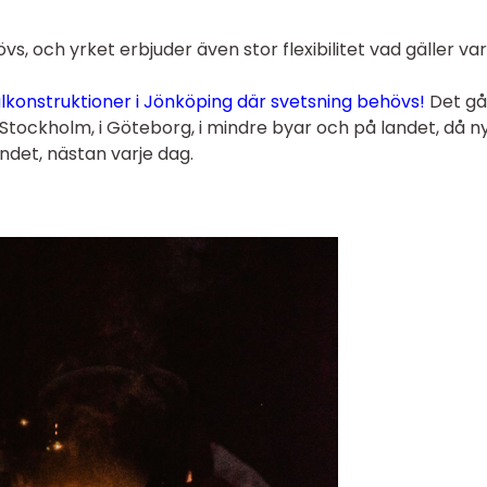
s, och yrket erbjuder även stor flexibilitet vad gäller var
ålkonstruktioner i Jönköping där svetsning behövs!
Det gå
 Stockholm, i Göteborg, i mindre byar och på landet, då n
andet, nästan varje dag.