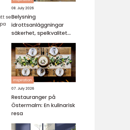
08. July 2026
Belysning
tt se
lpa
idrottsanläggningar
säkerhet, spelkvalitet
och lägre kostnader
inspiration
07. July 2026
Restauranger på
Östermalm: En kulinarisk
resa