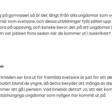
ing på gymnasiet så är det långt ifrån alla ungdomar som v
iär som svetsare, och dessa utbildningar fylls sällan upp 
 vara på uppsving, och kanske beror det på att ungdomar i
m var jobben finns sedan när de kommer ut i vuxenlivet?
er
rknaden ser bra ut för framtida svetsare är just för att de
 populärt bland de yngre, då detta betyder att många av d
mmer att gå i pension. Vad innebär detta? Jo, att det k
r jobbhungriga ungdomar som nyligen har kommit ut på