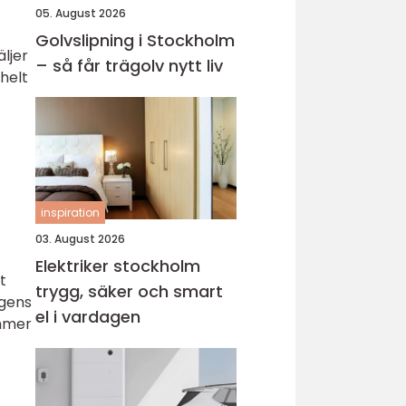
05. August 2026
Golvslipning i Stockholm
äljer
– så får trägolv nytt liv
helt
inspiration
03. August 2026
Elektriker stockholm
t
trygg, säker och smart
agens
el i vardagen
ommer