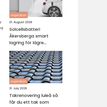
inspiration
r
01. August 2026
ya
Solcellsbatteri
Åkersberga smart
lagring för lägre
elkostnad året runt
inspiration
31. July 2026
Takrenovering luleå så
får du ett tak som