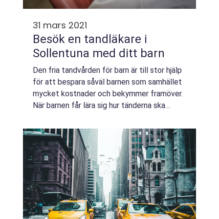
31 mars 2021
Besök en tandläkare i
Sollentuna med ditt barn
Den fria tandvården för barn är till stor hjälp
för att bespara såväl barnen som samhället
mycket kostnader och bekymmer framöver.
När barnen får lära sig hur tänderna ska
skötas om, och allt som kan skada tänderna,
så innebär det att barnen får lärd...