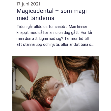
17 juni 2021
Magicadental – som magi
med tänderna
Tiden går alldeles för snabbt. Man hinner
knappt med så har ännu en dag gått. Hur får
man den att lugna ned sig? Tar mer tid till
att stanna upp och njuta, eller är det bara så
det är? Man tyckte nyss man betalade en
summa för att gå till tandläkaren...